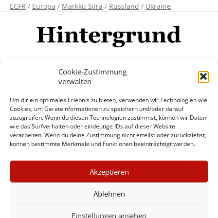
ECFR
/
Europa
/
Markku Siira
/
Russland
/
Ukraine
Cookie-Zustimmung
verwalten
Impressum
Datenschutzerklärung
Disclaimer
Um dir ein optimales Erlebnis zu bieten, verwenden wir Technologien wie
Mehr
Cookies, um Geräteinformationen zu speichern und/oder darauf
zuzugreifen. Wenn du diesen Technologien zustimmst, können wir Daten
wie das Surfverhalten oder eindeutige IDs auf dieser Website
© Copyright Hintergrund.de, 2015 - 2026
verarbeiten. Wenn du deine Zustimmung nicht erteilst oder zurückziehst,
können bestimmte Merkmale und Funktionen beeinträchtigt werden.
Zum Newsletter jetzt kostenlos
×
anmelden
Akzeptieren
GUTER JOURNALISMUS
erscheint ca. alle 4 Wochen
KOSTET GELD
Ablehnen
E-Mail
Einstellungen ansehen