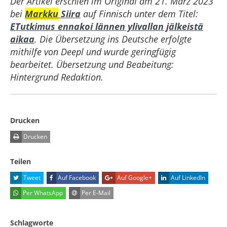
Der Artikel erschien im Original am 21. März 2023
bei
Markku
Siira
auf Finnisch unter dem Titel:
ETutkimus ennakoi lännen ylivallan jälkeistä
aikaa
. Die Übersetzung ins Deutsche erfolgte
mithilfe von Deepl und wurde geringfügig
bearbeitet. Übersetzung und Beabeitung:
Hintergrund Redaktion.
Drucken
Drucken
Teilen
Tweet
Auf Facebook
Auf Google+
Auf LinkedIn
Per WhatsApp
Per E-Mail
Schlagworte