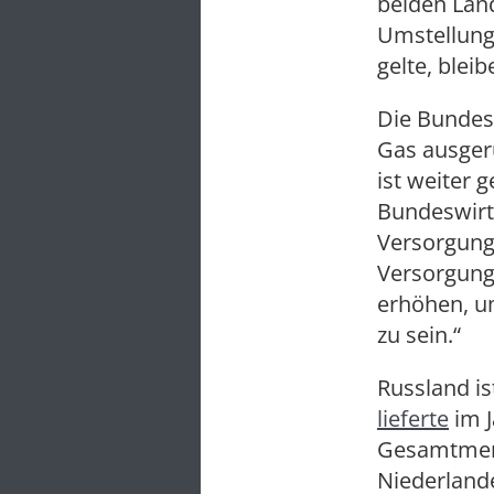
beiden Länd
Umstellung 
gelte, bleib
Die Bundesr
Gas ausgeru
ist weiter g
Bundeswirt
Versorgungs
Versorgun
erhöhen, um
zu sein.“
Russland is
lieferte
im J
Gesamtmeng
Niederlande