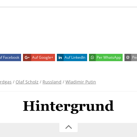
f Facebook
Auf Google+
Auf LinkedIn
Per WhatsApp
Per
rdgas
/
Olaf Scholz
/
Russland
/
Wladimir Putin