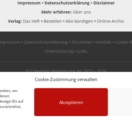
Impressum
Datenschutzerklärung
Disclaimer
Mehr erfahren:
Über uns
Verlag:
Das Heft
Bestellen
Abo kündigen
Online-Archiv
Impressum
Datenschutzerklärung
Disclaimer
Kontakt
Cookie-R
Unterstützung
Links
© Copyright Hintergrund.de, 2015 - 2026
Cookie-Zustimmung verwalten
Zum Newsletter jetzt kostenlos anmelden
Cookies, um
diesen
erscheint ca. alle 4 Wochen
eutige IDs auf
Akzeptieren
zurückziehst,
E-Mail
Anmelden