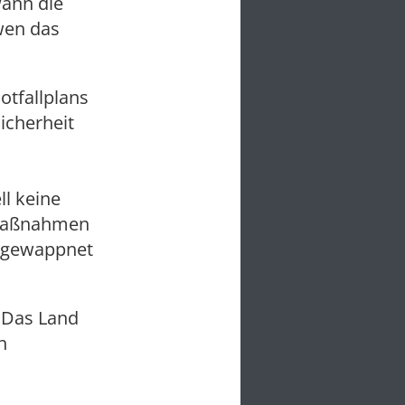
Wann die
wen das
otfallplans
icherheit
ll keine
emaßnahmen
s gewappnet
. Das Land
n