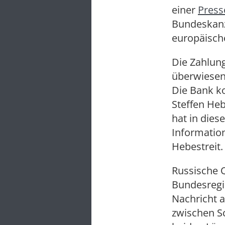
einer
Press
Bundeskanzl
europäisch
Die Zahlun
überwiesen.
Die Bank ko
Steffen Heb
hat in dies
Informatio
Hebestreit.
Russische Q
Bundesregi
Nachricht 
zwischen Sc