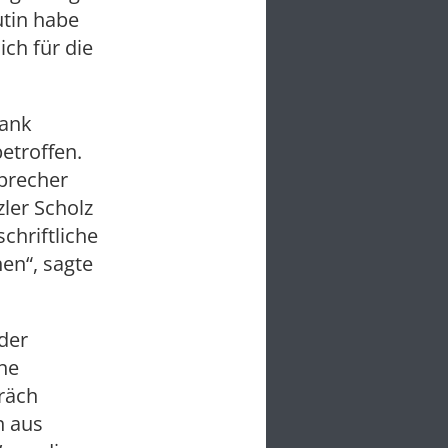
utin habe
ich für die
Bank
etroffen.
sprecher
ler Scholz
chriftliche
en“, sagte
der
ne
räch
n aus