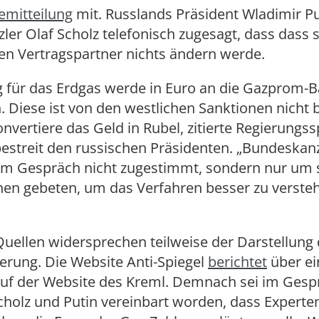
emitteilung
mit. Russlands Präsident Wladimir P
er Olaf Scholz telefonisch zugesagt, dass dass s
en Vertragspartner nichts ändern werde.
g für das Erdgas werde in Euro an die Gazprom-
 Diese ist von den westlichen Sanktionen nicht b
nvertiere das Geld in Rubel, zitierte Regierungs
estreit den russischen Präsidenten. „Bundeskanz
em Gespräch nicht zugestimmt, sondern nur um s
nen gebeten, um das Verfahren besser zu versteh
uellen widersprechen teilweise der Darstellung 
erung. Die Website Anti-Spiegel
berichtet
über ei
auf der Website des Kreml. Demnach sei im Gesp
holz und Putin vereinbart worden, dass Experte