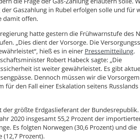
ern die Frage der Gas-Zahlung erläutern solle. 
der Gaszahlung in Rubel erfolgen solle und für 
e damit offen.
egierung hatte gestern die Frühwarnstufe des N
fen. „Dies dient der Vorsorge. Die Versorgungss
ewährleistet“, hieß es in einer
Pressemitteilung
.
schaftsminister Robert Habeck sagte: „Die
sicherheit ist weiter gewährleistet. Es gibt aktue
gsengpässe. Dennoch müssen wir die Vorsorg
 für den Fall einer Eskalation seitens Russland
t der größte Erdgaslieferant der Bundesrepublik
ahr 2020 insgesamt 55,2 Prozent der importierte
e. Es folgten Norwegen (30,6 Prozent) und die
 (12,7 Prozent).