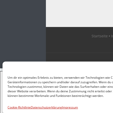
Startseite
×
Um dir ein optimales Erlebnis zu bieten, verwenden wir Technologien wie 
GUTER JOURNALISMUS
Geräteinformationen zu speichern und/oder darauf zuzugreifen. Wenn du 
KOSTET GELD
Technologien zustimmst, können wir Daten wie das Surfverhalten oder eind
dieser Website verarbeiten. Wenn du deine Zustimmung nicht erteilst oder 
können bestimmte Merkmale und Funktionen beeinträchtigt werden.
UNTERSTÜTZEN SIE
HINTERGRUND
Cookie-Richtlinie
Datenschutzerklärung
Impressum