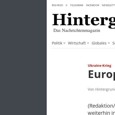
Skip
RSS-FEED
X
TELEGRAM
FACEBOOK
NEWSLETT
to
content
Das Nachrichtenmagazin
Politik
Wirtschaft
Globales
S
Ukraine-Krieg
Europ
Von Hintergrund
(Redaktion
weiterhin i