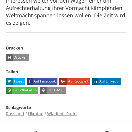
Interessen weiter vor den Wagen einer um
Aufrechterhaltung ihrer Vormacht kämpfenden
Weltmacht spannen lassen wollen. Die Zeit wird
es zeigen.
Drucken
Drucken
Teilen
Tweet
Auf Facebook
Auf Google+
Auf LinkedIn
Per WhatsApp
Per E-Mail
Schlagworte
Russland
/
Ukraine
/
Wladimir Putin