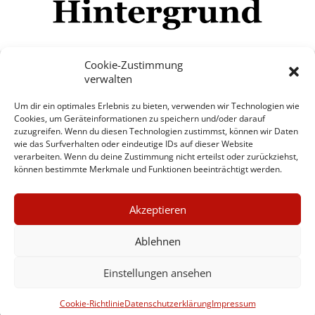
Cookie-Zustimmung
verwalten
Impressum
Datenschutzerklärung
Disclaimer
Um dir ein optimales Erlebnis zu bieten, verwenden wir Technologien wie
Mehr
Cookies, um Geräteinformationen zu speichern und/oder darauf
zuzugreifen. Wenn du diesen Technologien zustimmst, können wir Daten
wie das Surfverhalten oder eindeutige IDs auf dieser Website
© Copyright Hintergrund.de, 2015 - 2026
verarbeiten. Wenn du deine Zustimmung nicht erteilst oder zurückziehst,
können bestimmte Merkmale und Funktionen beeinträchtigt werden.
Zum Newsletter jetzt kostenlos
×
anmelden
Akzeptieren
GUTER JOURNALISMUS
erscheint ca. alle 4 Wochen
KOSTET GELD
Ablehnen
E-Mail
Einstellungen ansehen
UNTERSTÜTZEN SIE
HINTERGRUND
Anmelden
Cookie-Richtlinie
Datenschutzerklärung
Impressum