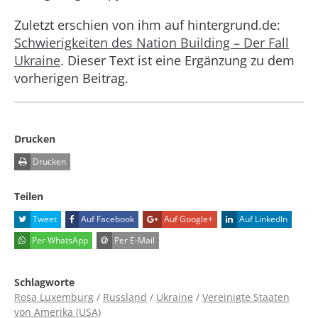
Zuletzt erschien von ihm auf hintergrund.de:
Schwierigkeiten des Nation Building – Der Fall
Ukraine
. Dieser Text ist eine Ergänzung zu dem
vorherigen Beitrag.
Drucken
Drucken
Teilen
Tweet
Auf Facebook
Auf Google+
Auf LinkedIn
Per WhatsApp
Per E-Mail
Schlagworte
Rosa Luxemburg
/
Russland
/
Ukraine
/
Vereinigte Staaten
von Amerika (USA)