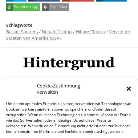
Per WhatsApp
Per E-Mail
Schlagworte
Bernie Sanders
/
Donald Trump
/
Hillary Clinton
/
Vereinigte
Staaten von Amerika (USA)
Cookie-Zustimmung
verwalten
Impressum
Datenschutzerklärung
Disclaimer
Um dir ein optimales Erlebnis zu bieten, verwenden wir Technologien wie
Mehr
Cookies, um Geräteinformationen zu speichern und/oder darauf
zuzugreifen. Wenn du diesen Technologien zustimmst, können wir Daten
wie das Surfverhalten oder eindeutige IDs auf dieser Website
© Copyright Hintergrund.de, 2015 - 2026
verarbeiten. Wenn du deine Zustimmung nicht erteilst oder zurückziehst,
können bestimmte Merkmale und Funktionen beeinträchtigt werden.