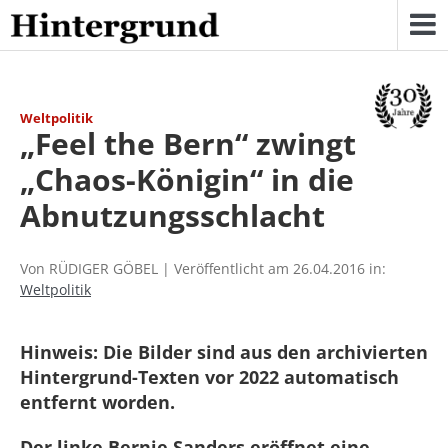
Skip
to
content
Weltpolitik
„Feel the Bern“ zwingt
„Chaos-Königin“ in die
Abnutzungsschlacht
Von RÜDIGER GÖBEL | Veröffentlicht am 26.04.2016 in:
Weltpolitik
Hinweis: Die Bilder sind aus den archivierten
Hintergrund-Texten vor 2022 automatisch
entfernt worden.
Der linke Bernie Sanders eröffnet eine