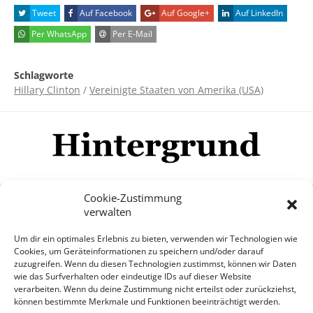
Tweet
Auf Facebook
Auf Google+
Auf LinkedIn
Per WhatsApp
Per E-Mail
Schlagworte
Hillary Clinton
/
Vereinigte Staaten von Amerika (USA)
Cookie-Zustimmung
verwalten
Impressum
Datenschutzerklärung
Disclaimer
Um dir ein optimales Erlebnis zu bieten, verwenden wir Technologien wie
Mehr
Cookies, um Geräteinformationen zu speichern und/oder darauf
zuzugreifen. Wenn du diesen Technologien zustimmst, können wir Daten
wie das Surfverhalten oder eindeutige IDs auf dieser Website
© Copyright Hintergrund.de, 2015 - 2026
verarbeiten. Wenn du deine Zustimmung nicht erteilst oder zurückziehst,
können bestimmte Merkmale und Funktionen beeinträchtigt werden.