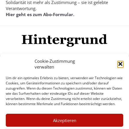
Solidarität ist mehr als Zustimmung – sie ist gelebte
Verantwortung.
Hier geht es zum Abo-Formular.
Cookie-Zustimmung
verwalten
Impressum
Datenschutzerklärung
Disclaimer
Um dir ein optimales Erlebnis zu bieten, verwenden wir Technologien wie
Mehr
Cookies, um Geräteinformationen zu speichern und/oder darauf
zuzugreifen. Wenn du diesen Technologien zustimmst, können wir Daten
wie das Surfverhalten oder eindeutige IDs auf dieser Website
© Copyright Hintergrund.de, 2015 - 2026
verarbeiten. Wenn du deine Zustimmung nicht erteilst oder zurückziehst,
können bestimmte Merkmale und Funktionen beeinträchtigt werden.
Zum Newsletter jetzt kostenlos
×
anmelden
Akzeptieren
GUTER JOURNALISMUS
erscheint ca. alle 4 Wochen