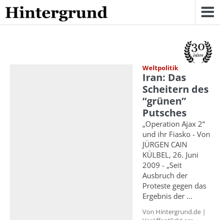
Skip
to
content
Weltpolitik
Iran: Das
Scheitern des
“grünen”
Putsches
„Operation Ajax 2“
und ihr Fiasko - Von
JÜRGEN CAIN
KÜLBEL, 26. Juni
2009 - „Seit
Ausbruch der
Proteste gegen das
Ergebnis der ...
Von Hintergrund.de |