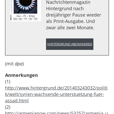
Nachrichtenmagazin
Hintergrund nach
dreijähriger Pause wieder
als Print-Ausgabe. Und
zwar alle zwei Monate.
HINTERGRUND ABONNIEREN
(mit
dpa
)
Anmerkungen
(1)
http://www.hintergrund.de/201403243032/politi
k/welt/syrien-wachsende-unterstuetzung-fuer-
assad.html
(2)
http://armenianow.com/news/53257/armenia_u