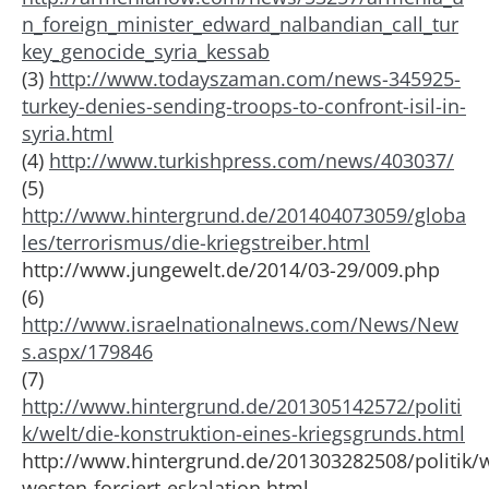
n_foreign_minister_edward_nalbandian_call_tur
key_genocide_syria_kessab
(3)
http://www.todayszaman.com/news-345925-
turkey-denies-sending-troops-to-confront-isil-in-
syria.html
(4)
http://www.turkishpress.com/news/403037/
(5)
http://www.hintergrund.de/201404073059/globa
les/terrorismus/die-kriegstreiber.html
http://www.jungewelt.de/2014/03-29/009.php
(6)
http://www.israelnationalnews.com/News/New
s.aspx/179846
(7)
http://www.hintergrund.de/201305142572/politi
k/welt/die-konstruktion-eines-kriegsgrunds.html
http://www.hintergrund.de/201303282508/politik/w
westen-forciert-eskalation.html