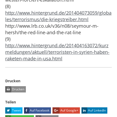
(8)
http://www.hintergrund.de/201404073059/globa
les/terrorismus/die-kriegstreiber.html
http://www.lrb.co.uk/v36/n08/seymour-m-
hersh/the-red-line-and-the-rat-line
(9)
http://www.hintergrund.de/201404163072/kurz
meldungen/aktuell/terroristen-in-syrien-haben-
raketen-made-in-usa.html
Drucken
Drucken
Teilen
Tweet
Auf Facebook
Auf Google+
Auf LinkedIn