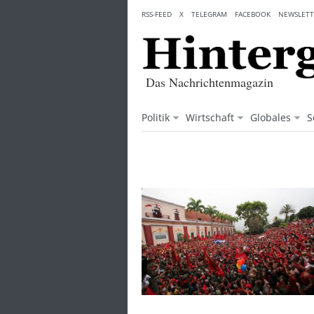
Skip
RSS-FEED
X
TELEGRAM
FACEBOOK
NEWSLETT
to
content
Das Nachrichtenmagazin
Politik
Wirtschaft
Globales
S