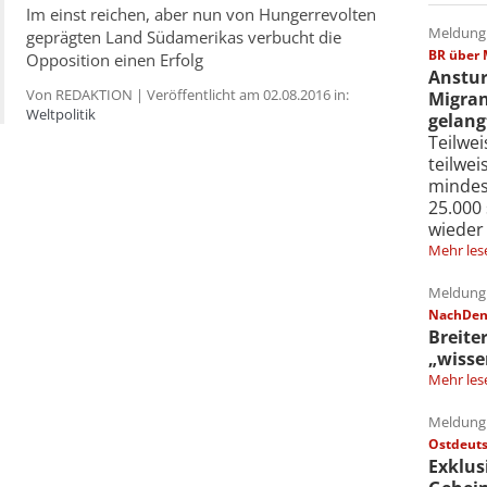
Im einst reichen, aber nun von Hungerrevolten
Meldung 
geprägten Land Südamerikas verbucht die
BR über 
Opposition einen Erfolg
Anstur
Von REDAKTION | Veröffentlicht am 02.08.2016 in:
Migran
Weltpolitik
gelang
Teilwe
teilwe
mindes
25.000
wieder
Mehr les
Meldung 
NachDenk
Breite
„wisse
Mehr les
Meldung 
Ostdeuts
Exklus