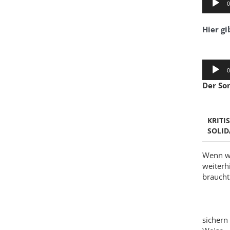
0
Player
Hier gi
Audio-
0
Player
Der So
KRITI
SOLID
Wenn wi
weiterh
braucht 
sichern