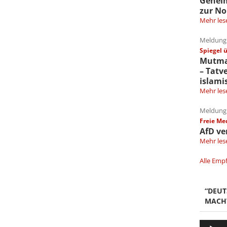
Gehei
zur No
Mehr les
Meldung 
Spiegel 
Mutmaß
– Tatv
islami
Mehr les
Meldung 
Freie Me
AfD ve
Mehr les
Alle Emp
“DEU
MACH
Audio-