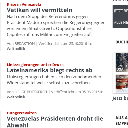
Krise in Venezuela
Vatikan will vermitteln
JETZT B
Nach dem Stopp des Referendums gegen
Präsident Maduro sprechen die Regierungsgegner
ALLE HE
von einem Staatsstreich. Oppositionsführer
Capriles ruft das Militär zum Eingreifen auf.
BUCH
Von REDAKTION | Veröffentlicht am 25.10.2016 in:
Weltpolitik
Linksregierungen unter Druck
Lateinamerika biegt rechts ab
Linksregierungen haben sich den zunehmenden
Widerstand teilweise selbst zuzuschreiben
Von HELGE BUTTKEREIT | Veröffentlicht am 05.08.2016 in:
Weltpolitik
Jetzt b
Hungerrevolten
Venezuelas Präsidenten droht die
AUS A
EMPF
Abwahl