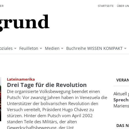
ER
STARTSEITE
ÜBER UN
oziales
Feuilleton
Medien
Buchreihe WISSEN KOMPAKT
Lateinamerika
VERA
Drei Tage für die Revolution
Die organisierte Volksbewegung beendet einen
Aktuell
Putsch: Vor zwanzig Jahren haben in Venezuela die
Sprech
Unterstützer der bolivarischen Revolution den
Mariens
Versuch vereitelt, Präsident Hugo Chávez zu
stürzen. Hinter dem Putsch vom April 2002
standen Teile des Militärs, der alten
DAS N
Gewerkschaftsbewegung, der Unt