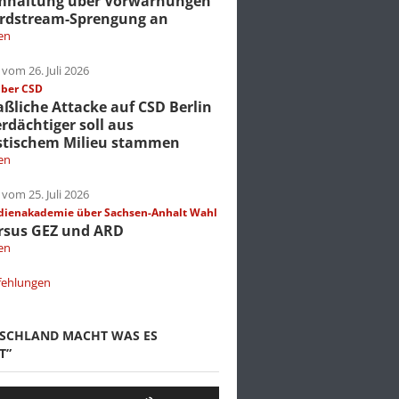
mhaltung über Vorwarnungen
rdstream-Sprengung an
en
vom 26. Juli 2026
über CSD
liche Attacke auf CSD Berlin
erdächtiger soll aus
stischem Milieu stammen
en
vom 25. Juli 2026
dienakademie über Sachsen-Anhalt Wahl
rsus GEZ und ARD
en
fehlungen
TSCHLAND MACHT WAS ES
T”
Pfeiltasten