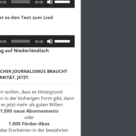
0:00
00:00
Hoch/Runter
benutzen,
bt es den Text zum Lied
um
die
Lautstärke
zu
Pfeiltasten
0:00
00:00
regeln.
Hoch/Runter
ng auf Niederländisch
benutzen,
um
die
Lautstärke
SCHER JOURNALISMUS BRAUCHT
zu
ARITÄT. JETZT.
regeln.
r wollen, dass es
Hintergrund
in in der bisherigen Form gibt, dann
es jetzt mehr als guten Willen:
1.500 neue Abonnements
oder
1.000 Förder-Abos
 das Erscheinen in der bewährten