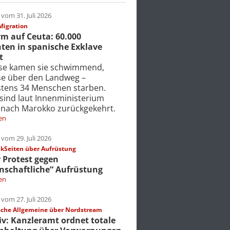
vom 31. Juli 2026
Migration
m auf Ceuta: 60.000
ten in spanische Exklave
t
ise kamen sie schwimmend,
ise über den Landweg –
tens 34 Menschen starben.
 sind laut Innenministerium
 nach Marokko zurückgekehrt.
en
vom 29. Juli 2026
Seiten über Aufrüstung
r Protest gegen
nschaftliche“ Aufrüstung
en
vom 27. Juli 2026
che Allgemeine über Nordstream
iv: Kanzleramt ordnet totale