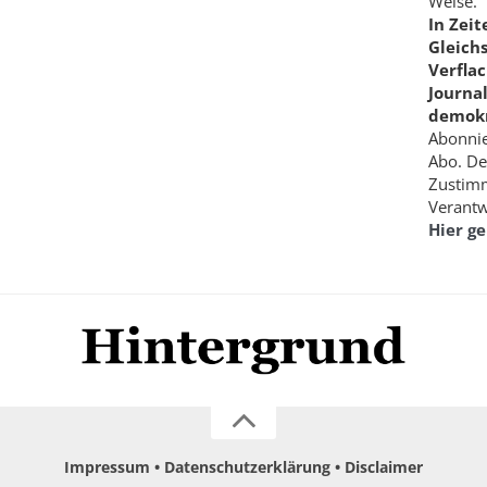
Weise.
In Zei
Gleich
Verfla
Journa
demokr
Abonnie
Abo. De
Zustimm
Verantw
Hier g
Impressum
Datenschutzerklärung
Disclaimer