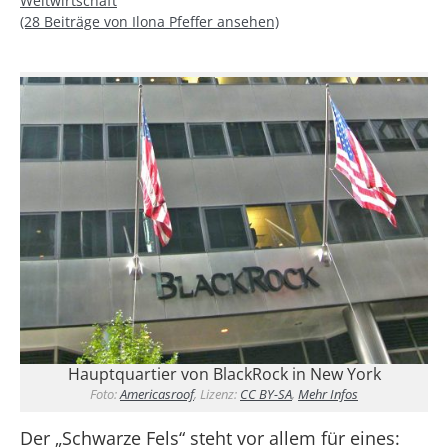
Weltwirtschaft
(28 Beiträge von Ilona Pfeffer ansehen)
Hauptquartier von BlackRock in New York
Foto:
Americasroof
, Lizenz:
CC BY-SA
,
Mehr Infos
Der „Schwarze Fels“ steht vor allem für eines: