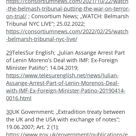
https://consortiumnews.com/2021/10/22/watch
-the-belmash-tribunal-putting-the-war-on-terror-
on-trial/
; Consortium News; „WATCH: Belmarsh
Tribunal NYC LIVE“; 25.02.2022;
https://consortiumnews.com/2022/02/25/watch
-belmarsh-tribunal-nyc-live/
29
TelesSur English; „Julian Assange Arrest Part
of Lenin Moreno’s Deal with IMF: Ex-Foreign
Minister Patiño“; 14.04.2019;
https://www.telesurenglish.net/news/Julian-
Assange-Arrest-Part-of-Lenin-Morenos-Deal-
with-IMF-Ex-Foreign-Minister-Patino-20190414-
0016.html
30
UK Government; „Extradition treaty between
the UK and the USA with exchange of notes“;
19.06.2007; Art. 2 (1);
https://www.gov.uk/government/publications/e