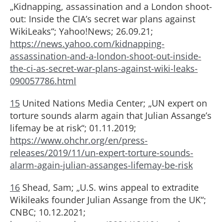
„Kidnapping, assassination and a London shoot-
out: Inside the CIA’s secret war plans against
WikiLeaks“; Yahoo!News; 26.09.21;
https://news.y
a
hoo.com/kidnapping-
assassination-and-a-london-shoot-out-inside-
the-ci-as-secret-war-plans-against-wiki-leaks-
090057786.html
15
United Nations Media Center; „UN expert on
torture sounds alarm again that Julian Assange’s
lifemay be at risk“; 01.11.2019;
https://www.ohchr.org/en/press-
releases/2019/11/un-expert-torture-sounds-
alarm-again-julian-assanges-lifemay-be-risk
16
Shead, Sam; „U.S. wins appeal to extradite
Wikileaks founder Julian Assange from the UK“;
CNBC; 10.12.2021;