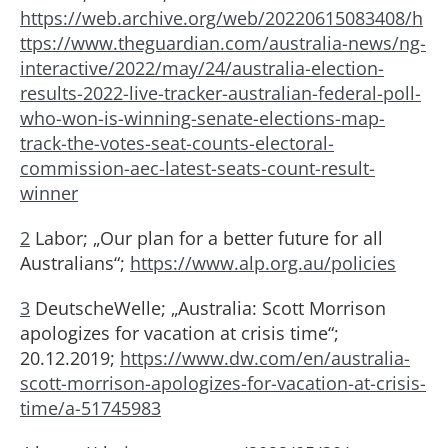
https://web.archive.org/web/20220615083408/h
ttps://www.theguardian.com/australia-news/ng-
interactive/2022/may/24/australia-election-
results-2022-live-tracker-australian-federal-poll-
who-won-is-winning-senate-elections-map-
track-the-votes-seat-counts-electoral-
commission-aec-latest-seats-count-result-
winner
2
Labor; „Our plan for a better future for all
Australians“;
https://www.alp.org.au/policies
3
DeutscheWelle; „Australia: Scott Morrison
apologizes for vacation at crisis time“;
20.12.2019;
https://www.dw.com/en/australia-
scott-morrison-apologizes-for-vacation-at-crisis-
time/a-51745983