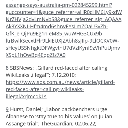
assange-says-australia-pm-022845299.html?
guccounter=1&guce_referrer=aHR0cHM6Ly9kdW
NrZHVja2dvLmNvbS8&guce_referrer_sig=AQAAA
Ak3YXXNI-Hfm4md6shrwEYsLmZQaU3vZh-
GfK_e-QjPu9Eg1nleM85_wuWHG3CUx9b-
ltrBwlkSecxtlFlr9LkIEUXJZAbh8sJIIp-9LlOCKV0W-
sHeyUSSNhgktDFWgvtnU7dVzIKynf9zVhPuUjmv
XSpL1hOwBq4EqpZfz7A0
8
SBSNews; „Gillard red-faced after calling
WikiLeaks ‚illegal’“; 7.12.2010;
https://www.sbs.com.au/news/article/gillard-
red-faced-after-calling-wikileaks-
illegal/xrjmcdk1s
9
Hurst, Daniel; „Labor backbenchers urge
Albanese to ‘stay true to his values’ on Julian
Assange trial“; TheGuardian; 02.06.22;