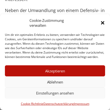
Neben der Umwandlung von einem Defensiv- in
ein Interventionsbündnis mit Out-of-Area-
Cookie-Zustimmung
Einsätzen vollzog die NATO noch einen weiteren
verwalten
entscheidenden Entwicklungsschritt: Sie
gründete im Jahr 1994 das Programm
Um dir ein optimales Erlebnis zu bieten, verwenden wir Technologien wie
Cookies, um Geräteinformationen zu speichern und/oder darauf
Partnerschaft für den Frieden (PfP), das zum
zuzugreifen. Wenn du diesen Technologien zustimmst, können wir Daten
14
zentralen Element der Osterweiterung wurde.
wie das Surfverhalten oder eindeutige IDs auf dieser Website
verarbeiten. Wenn du deine Zustimmung nicht erteilst oder zurückziehst,
Angesichts außenpolitischer Schwäche
können bestimmte Merkmale und Funktionen beeinträchtigt werden.
Russlands vergrößerte das Westbündnis sein
Territorium in mehreren Phasen, indem es
×
Akzeptieren
zunächst am 8. und 9. Juli 1997 in Madrid
GUTER JOURNALISMUS
entschied, den noch sechs Jahre zuvor zum
KOSTET GELD
Ablehnen
Warschauer Pakt gehörenden Staaten Polen,
Tschechien und Ungarn Beitrittsverhandlungen
Einstellungen ansehen
anzubieten. Zwölf Tage vor Beginn der
UNTERSTÜTZEN SIE
HINTERGRUND
Bombardierungen Jugoslawiens, am 12. März
Cookie-Richtlinie
Datenschutzerklärung
Impressum
1999, erfolgte der Beitritt dieser Staaten.