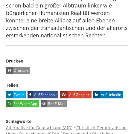
schon bald ein großer Albtraum linker wie
bürgerlicher Humanisten Realität werden
könnte: eine breite Allianz auf allen Ebenen
zwischen der transatlantischen und der allerorts
erstarkenden nationalistischen Rechten.
Drucken
Drucken
Teilen
Tweet
Auf Facebook
Auf Google+
Auf LinkedIn
Per WhatsApp
Per E-Mail
Schlagworte
Alternative für Deutschland (AfD)
/
Christlich Demokratische
Union Deutschlands (CDU)
/
Deutschland
/
Die Linke
/