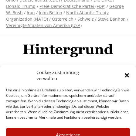
Donald Trump
/
Freie Demokratische Partei (FDP)
/
George
W. Bush
/
Iran
/
John Bolton
/
North Atlantic Treaty
Organization (NATO)
/
Österreich
/
Schweiz
/
Steve Bannon
/
Vereinigte Staaten von Amerika (USA)
Cookie-Zustimmung
verwalten
Impressum
Datenschutzerklärung
Disclaimer
Um dir ein optimales Erlebnis zu bieten, verwenden wir Technologien wie
Mehr
Cookies, um Geräteinformationen zu speichern und/oder darauf
zuzugreifen. Wenn du diesen Technologien zustimmst, können wir Daten
wie das Surfverhalten oder eindeutige IDs auf dieser Website
© Copyright Hintergrund.de, 2015 - 2026
verarbeiten. Wenn du deine Zustimmung nicht erteilst oder zurückziehst,
können bestimmte Merkmale und Funktionen beeinträchtigt werden.
Zum Newsletter jetzt kostenlos
×
anmelden
Akzeptieren