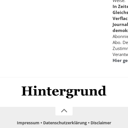
Weise.
In Zei
Gleich
Verfla
Journa
demokr
Abonnie
Abo. De
Zustimm
Verantw
Hier g
Impressum
Datenschutzerklärung
Disclaimer