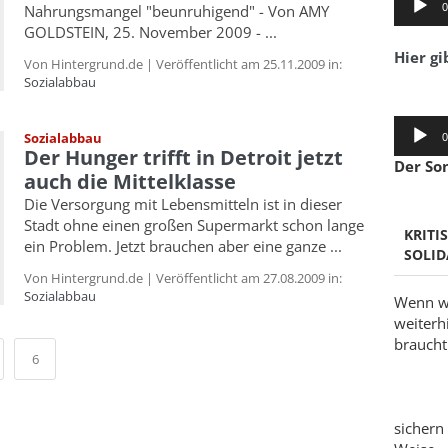
0
Nahrungsmangel "beunruhigend" - Von AMY
Player
GOLDSTEIN, 25. November 2009 - ...
Hier gi
Von Hintergrund.de | Veröffentlicht am 25.11.2009 in:
Sozialabbau
Audio-
Sozialabbau
0
Player
Der Hunger trifft in Detroit jetzt
Der So
auch die Mittelklasse
Die Versorgung mit Lebensmitteln ist in dieser
Stadt ohne einen großen Supermarkt schon lange
KRITI
ein Problem. Jetzt brauchen aber eine ganze ...
SOLID
Von Hintergrund.de | Veröffentlicht am 27.08.2009 in:
Sozialabbau
Wenn wi
weiterh
braucht 
6
sichern