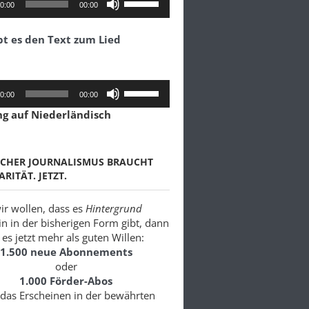
0:00
00:00
Hoch/Runter
benutzen,
bt es den Text zum Lied
um
die
Lautstärke
zu
Pfeiltasten
0:00
00:00
regeln.
Hoch/Runter
ng auf Niederländisch
benutzen,
um
die
Lautstärke
SCHER JOURNALISMUS BRAUCHT
zu
ARITÄT. JETZT.
regeln.
r wollen, dass es
Hintergrund
in in der bisherigen Form gibt, dann
es jetzt mehr als guten Willen:
1.500 neue Abonnements
oder
1.000 Förder-Abos
 das Erscheinen in der bewährten