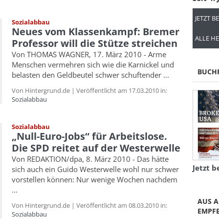
JETZT B
Sozialabbau
Neues vom Klassenkampf: Bremer
ALLE HE
Professor will die Stütze streichen
Von THOMAS WAGNER, 17. März 2010 - Arme
Menschen vermehren sich wie die Karnickel und
BUCH
belasten den Geldbeutel schwer schuftender ...
Von Hintergrund.de | Veröffentlicht am 17.03.2010 in:
Sozialabbau
Sozialabbau
„Null-Euro-Jobs“ für Arbeitslose.
Die SPD reitet auf der Westerwelle
Von REDAKTION/dpa, 8. März 2010 - Das hätte
Jetzt b
sich auch ein Guido Westerwelle wohl nur schwer
vorstellen können: Nur wenige Wochen nachdem
...
AUS A
Von Hintergrund.de | Veröffentlicht am 08.03.2010 in:
EMPF
Sozialabbau