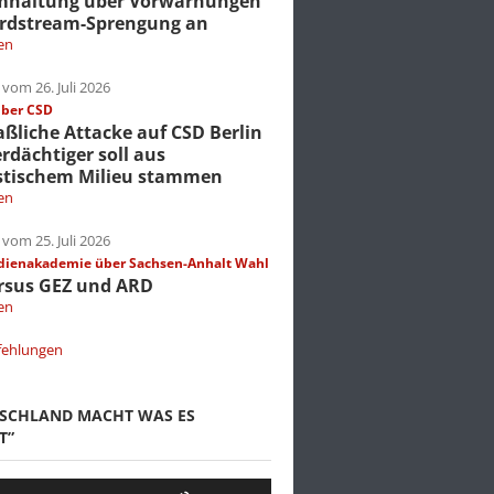
mhaltung über Vorwarnungen
rdstream-Sprengung an
en
vom 26. Juli 2026
über CSD
liche Attacke auf CSD Berlin
erdächtiger soll aus
stischem Milieu stammen
en
vom 25. Juli 2026
dienakademie über Sachsen-Anhalt Wahl
rsus GEZ und ARD
en
fehlungen
TSCHLAND MACHT WAS ES
T”
Pfeiltasten