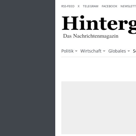
Skip
RSS-FEED
X
TELEGRAM
FACEBOOK
NEWSLETT
to
content
Das Nachrichtenmagazin
Politik
Wirtschaft
Globales
S