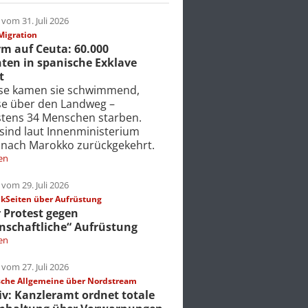
vom 31. Juli 2026
Migration
m auf Ceuta: 60.000
ten in spanische Exklave
t
ise kamen sie schwimmend,
ise über den Landweg –
tens 34 Menschen starben.
 sind laut Innenministerium
 nach Marokko zurückgekehrt.
en
vom 29. Juli 2026
Seiten über Aufrüstung
r Protest gegen
nschaftliche“ Aufrüstung
en
vom 27. Juli 2026
che Allgemeine über Nordstream
iv: Kanzleramt ordnet totale