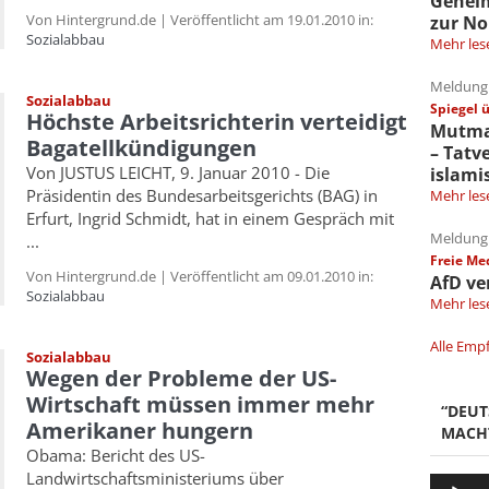
Gehei
Von Hintergrund.de | Veröffentlicht am 19.01.2010 in:
zur No
Sozialabbau
Mehr les
Meldung 
Sozialabbau
Spiegel 
Höchste Arbeitsrichterin verteidigt
Mutmaß
Bagatellkündigungen
– Tatv
Von JUSTUS LEICHT, 9. Januar 2010 - Die
islami
Präsidentin des Bundesarbeitsgerichts (BAG) in
Mehr les
Erfurt, Ingrid Schmidt, hat in einem Gespräch mit
Meldung 
...
Freie Me
Von Hintergrund.de | Veröffentlicht am 09.01.2010 in:
AfD ve
Sozialabbau
Mehr les
Alle Emp
Sozialabbau
Wegen der Probleme der US-
Wirtschaft müssen immer mehr
“DEU
Amerikaner hungern
MACH
Obama: Bericht des US-
Landwirtschaftsministeriums über
Audio-