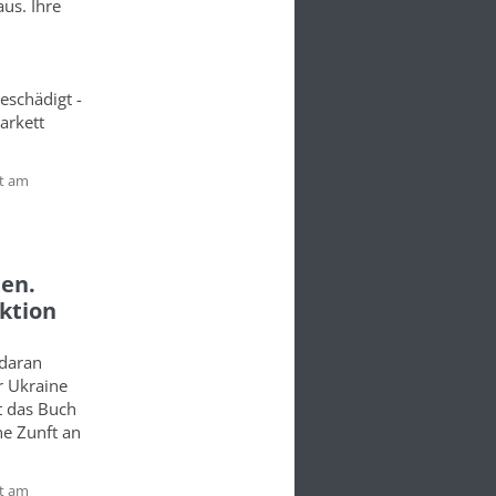
us. Ihre
eschädigt -
arkett
t am
ten.
ktion
 daran
r Ukraine
t das Buch
ne Zunft an
t am