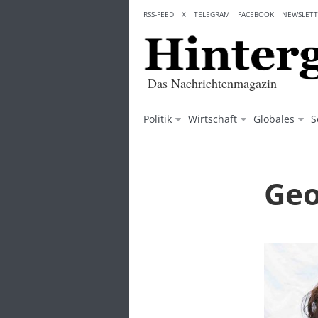
Skip
RSS-FEED
X
TELEGRAM
FACEBOOK
NEWSLETT
to
content
Das Nachrichtenmagazin
Politik
Wirtschaft
Globales
S
Geo