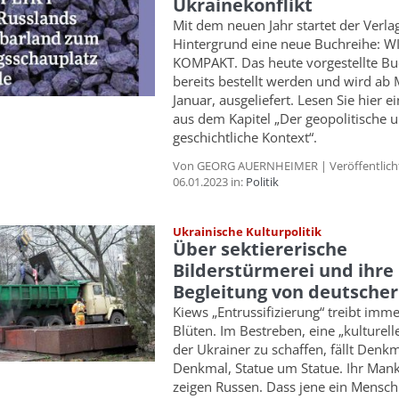
Ukrainekonflikt
Mit dem neuen Jahr startet der Verla
Hintergrund eine neue Buchreihe: W
KOMPAKT. Das heute vorgestellte B
bereits bestellt werden und wird ab 
Januar, ausgeliefert. Lesen Sie hier 
aus dem Kapitel „Der geopolitische 
geschichtliche Kontext“.
Von GEORG AUERNHEIMER | Veröffentlich
06.01.2023 in:
Politik
Ukrainische Kulturpolitik
Über sektiererische
Bilderstürmerei und ihre
Begleitung von deutscher
Kiews „Entrussifizierung“ treibt imm
Blüten. Im Bestreben, eine „kulturelle
der Ukrainer zu schaffen, fällt Denk
Denkmal, Statue um Statue. Ihr Mank
zeigen Russen. Dass jene ein Mensch