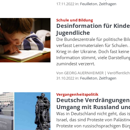
17.11.2022 in:
Feuilleton
,
Zeitfragen
Schule und Bildung
Desinformation für Kind
Jugendliche
Die Bundeszentrale für politische Bi
verfasst Lernmaterialen für Schulen
Krieg in der Ukraine. Doch fast keine
Information stimmt, viele Darstellun
zumindest verzerrt.
Von GEORG AUERNHEIMER | Veröffentlich
31.10.2022 in:
Feuilleton
,
Zeitfragen
Vergangenheitspolitik
Deutsche Verdrängungen
Umgang mit Russland und
Was in Deutschland nicht geht, das is
Israel, das sind Proteste von Palästi
Proteste von russischsprachigen Bürg