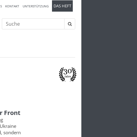
DAS HEFT
S
KONTAKT
UNTERSTÜTZUNG
Suche
nach:
r Front
ng
 Ukraine
d, sondern