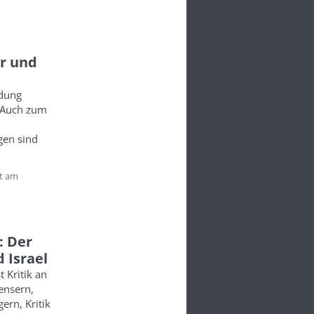
er und
ldung
. Auch zum
gen sind
t am
: Der
 Israel
t Kritik an
nensern,
ern, Kritik