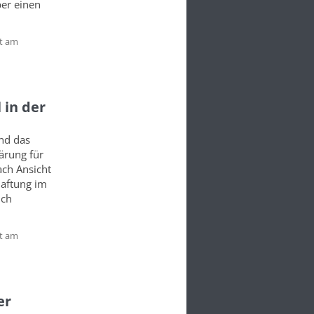
ber einen
t am
 in der
nd das
lärung für
ach Ansicht
haftung im
ich
t am
er