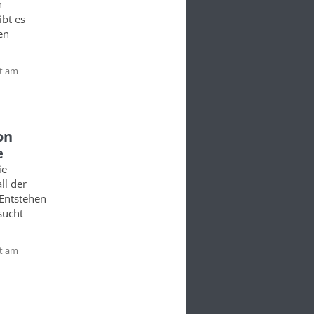
n
ibt es
en
t am
on
e
ie
ll der
 Entstehen
sucht
t am