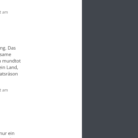
t am
ng. Das
bsame
n mundtot
ein Land,
aatsräson
t am
nur ein