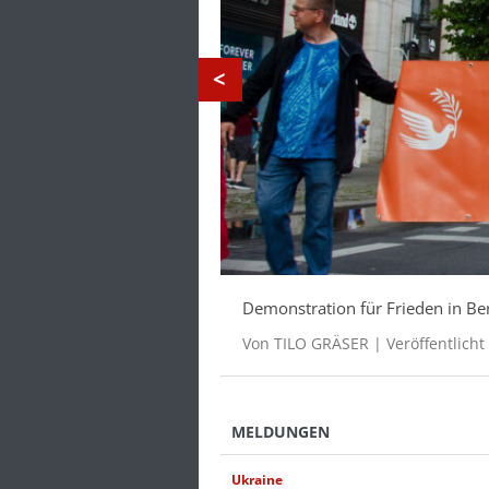
Deutsche Rüstungskonzerne mit d
historische Imperative ihres Trad
Von SUSANN WITT-STAHL | Veröffe
MELDUNGEN
Ukraine-Krieg