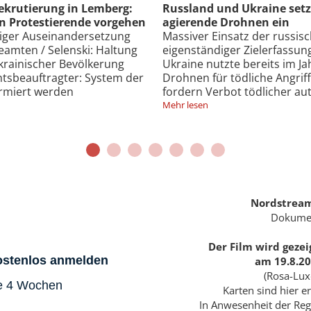
 im Krieg autonom
Verfassungsschutz beobach
antimilitaristischen Prote
n „Molnija“-Drohne mit
Deutscher Inlandsgeheimdie
n der Region Saporischschja /
„Mobilisierungspotenzial“ i
 2024 selbständig agierende
Linksextremisten hin / Verf
/ UN und katholische Kirche
Verbreitung „prorussischer N
onomer Waffensysteme
russische Sicherheitsinter
Mehr lesen
Nordstream
Dokumen
Der Film wird gezei
kostenlos anmelden
am 19.8.2
(Rosa-Lux
le 4 Wochen
Karten sind hier er
In Anwesenheit der Reg