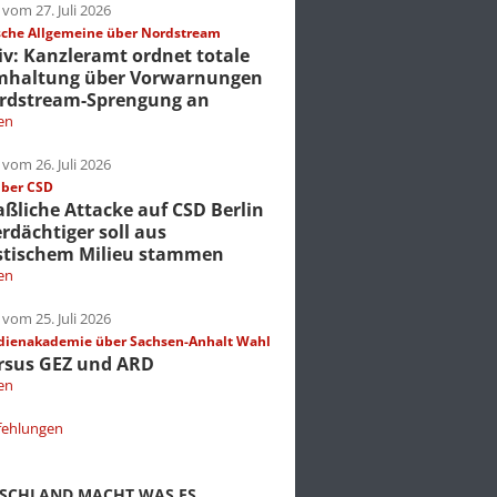
vom 27. Juli 2026
che Allgemeine über Nordstream
iv: Kanzleramt ordnet totale
mhaltung über Vorwarnungen
rdstream-Sprengung an
en
vom 26. Juli 2026
über CSD
liche Attacke auf CSD Berlin
erdächtiger soll aus
stischem Milieu stammen
en
vom 25. Juli 2026
dienakademie über Sachsen-Anhalt Wahl
rsus GEZ und ARD
en
fehlungen
TSCHLAND MACHT WAS ES