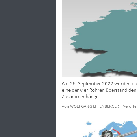
Am 26. September 2022 wurden die
eine der vier Röhren überstand den
Zusammenhänge.
Von WOLFGANG EFFENBERGER | Veröffentl