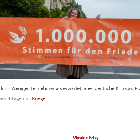
unkler Vergangenheit statten Kiewer Neonazimilitärs mit Waffen
itionserlasses.
ntlicht am 30.07.2026 in:
Kriege
Antimilitarismus