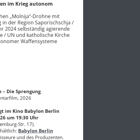
tet „Zulauf zu
Mers-Forschung und Co
sten“
untersucht möglichen
nst weist auf
Bioinformatiker Andreas 
nsbesondere bei
Sars-CoV-2-Furinspaltstel
assungsschutzbericht erwähnt
stützen Hypothese nicht,
arrative“ mit Blick auf
Laborvirus stammt / Lise
essen gegenüber Nato
Frage nach Ursprung von
Sequenz
Mehr lesen
 – Die Sprengung
tarfilm, 2026
gt im Kino Babylon Berlin
026 um 19:30 Uhr
emburg-Str. 17).
hältlich:
Babylon Berlin
isseure und des Produzenten.