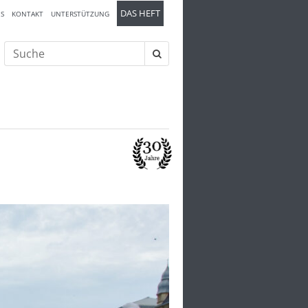
DAS HEFT
S
KONTAKT
UNTERSTÜTZUNG
Suche
nach:
Kriege
Kriegswirtschaft