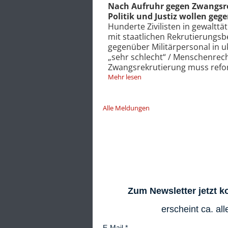
utierung in Lemberg:
Russland und Ukraine setzen
 Protestierende vorgehen
agierende Drohnen ein
ger Auseinandersetzung
Massiver Einsatz der russische
ten / Selenski: Haltung
eigenständiger Zielerfassung i
ainischer Bevölkerung
Ukraine nutzte bereits im Jahr
beauftragter: System der
Drohnen für tödliche Angriffe 
iert werden
fordern Verbot tödlicher aut
Mehr lesen
Alle Meldungen
Zum Newsletter jetzt 
erscheint ca. al
E-Mail