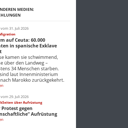
NDEREN MEDIEN:
EHLUNGEN
vom 31. Juli 2026
Migration
m auf Ceuta: 60.000
ten in spanische Exklave
t
ise kamen sie schwimmend,
ise über den Landweg –
tens 34 Menschen starben.
 sind laut Innenministerium
 nach Marokko zurückgekehrt.
en
vom 29. Juli 2026
Seiten über Aufrüstung
r Protest gegen
nschaftliche“ Aufrüstung
en