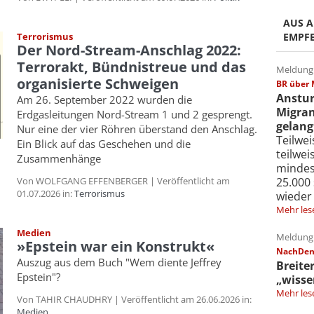
AUS A
EMPF
Terrorismus
Der Nord-Stream-Anschlag 2022:
Terrorakt, Bündnistreue und das
Meldung 
organisierte Schweigen
BR über 
Anstur
Am 26. September 2022 wurden die
Migran
Erdgasleitungen Nord-Stream 1 und 2 gesprengt.
gelang
Nur eine der vier Röhren überstand den Anschlag.
Teilwe
Ein Blick auf das Geschehen und die
teilwe
Zusammenhänge
mindes
25.000
Von WOLFGANG EFFENBERGER | Veröffentlicht am
01.07.2026 in:
Terrorismus
wieder
Mehr les
Medien
Meldung 
»Epstein war ein Konstrukt«
NachDenk
Auszug aus dem Buch "Wem diente Jeffrey
Breite
Epstein"?
„wisse
Mehr les
Von TAHIR CHAUDHRY | Veröffentlicht am 26.06.2026 in:
Medien