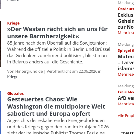
Meldung 
Ostdeuts
Exklus
Gehei
Kriege
zur No
»Der Westen rächt sich an uns für
Mehr les
unsere Barmherzigkeit«
85 Jahre nach dem Überfall auf die Sowjetunion:
Meldung 
Während die offizielle Politik in Berlin und Brüssel
Spiegel 
das Gedenken zunehmend politisiert, blickt man
Mutmaß
in Belarus anders auf die Geschichte.
– Tatv
islami
Von Hintergrund.de | Veröffentlicht am 22.06.2026 in:
Mehr les
Kriege
Meldung 
Freie Me
Globales
AfD ve
Gesteuertes Chaos: Wie
Mehr les
Washington die multipolare Welt
sabotiert und Europa opfert
Alle Emp
Angesichts der eskalierenden Energieblockaden
und des Krieges gegen den Iran im Frühjahr 2026
zieht der italienische Publizist Thomas Fazi eine
“DEU