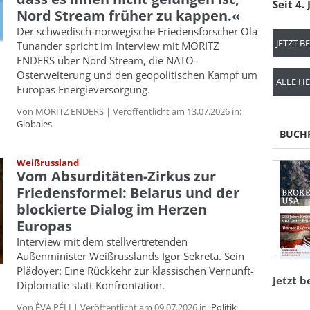
Seit 4.
Nord Stream früher zu kappen.«
Der schwedisch-norwegische Friedensforscher Ola
JETZT B
Tunander spricht im Interview mit MORITZ
ENDERS über Nord Stream, die NATO-
Osterweiterung und den geopolitischen Kampf um
ALLE HE
Europas Energieversorgung.
Von MORITZ ENDERS | Veröffentlicht am 13.07.2026 in:
Globales
BUCH
Weißrussland
Vom Absurditäten-Zirkus zur
Friedensformel: Belarus und der
blockierte Dialog im Herzen
Europas
Interview mit dem stellvertretenden
Außenminister Weißrusslands Igor Sekreta. Sein
Plädoyer: Eine Rückkehr zur klassischen Vernunft-
Jetzt b
Diplomatie statt Konfrontation.
Von ÈVA PÉLI | Veröffentlicht am 09.07.2026 in:
Politik