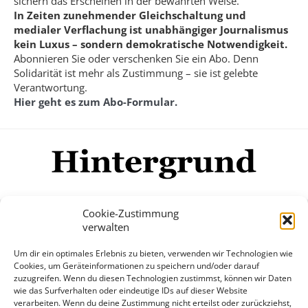
sichern das Erscheinen in der bewährten Weise.
In Zeiten zunehmender Gleichschaltung und
medialer Verflachung ist unabhängiger Journalismus
kein Luxus – sondern demokratische Notwendigkeit.
Abonnieren Sie oder verschenken Sie ein Abo. Denn
Solidarität ist mehr als Zustimmung – sie ist gelebte
Verantwortung.
Hier geht es zum Abo-Formular.
Cookie-Zustimmung
verwalten
Impressum
Datenschutzerklärung
Disclaimer
Um dir ein optimales Erlebnis zu bieten, verwenden wir Technologien wie
Mehr
Cookies, um Geräteinformationen zu speichern und/oder darauf
zuzugreifen. Wenn du diesen Technologien zustimmst, können wir Daten
wie das Surfverhalten oder eindeutige IDs auf dieser Website
© Copyright Hintergrund.de, 2015 - 2026
verarbeiten. Wenn du deine Zustimmung nicht erteilst oder zurückziehst,