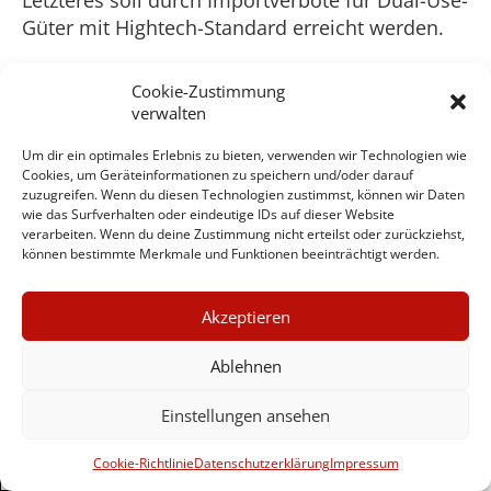
Güter mit Hightech-Standard erreicht werden.
Der Wirtschaftskrieg gegen die RF hat bis zum
Cookie-Zustimmung
Frühjahr 2023 zur Enttäuschung der westlichen
verwalten
Allianz nicht die angestrebten Effekte gezeitigt.
Grauvogel und von Soest versuchen das etwas
Um dir ein optimales Erlebnis zu bieten, verwenden wir Technologien wie
Cookies, um Geräteinformationen zu speichern und/oder darauf
zu beschönigen, müssen aber einräumen: „Die
zuzugreifen. Wenn du diesen Technologien zustimmst, können wir Daten
Russland-Sanktionen machen die Möglichkeiten
wie das Surfverhalten oder eindeutige IDs auf dieser Website
verarbeiten. Wenn du deine Zustimmung nicht erteilst oder zurückziehst,
und Grenzen dieses Mittels der Außenpolitik
können bestimmte Merkmale und Funktionen beeinträchtigt werden.
34
deutlich …“
Sie erklären die moderate
Wirksamkeit damit, dass „autoritäre
×
Akzeptieren
Regierungen – trotz der Zwangsmaßnahmen –
GUTER JOURNALISMUS
häufig fest im Sattel sitzen“. Was man nicht
KOSTET GELD
Ablehnen
eingestehen will, das ist die relative Isolation
der westlichen Allianz innerhalb der viel
Einstellungen ansehen
beschworenen „internationalen Gemeinschaft“.
UNTERSTÜTZEN SIE
HINTERGRUND
Zwar hat die UN-Vollversammlung am 2. März
Cookie-Richtlinie
Datenschutzerklärung
Impressum
2022 mit einer Resolution den russischen