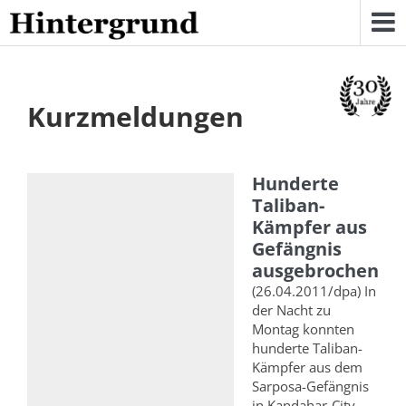
Skip
to
content
Kurzmeldungen
Hunderte
Taliban-
Kämpfer aus
Gefängnis
ausgebrochen
(26.04.2011/dpa) In
der Nacht zu
Montag konnten
hunderte Taliban-
Kämpfer aus dem
Sarposa-Gefängnis
in Kandahar-City