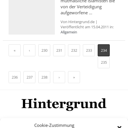
mutmaßliche Islamisten die
von der Verteidigung
aufgeworfene ...
Von Hintergrund.de |
Veröffentlicht am 15.04.2011 in:
Allgemein
«
‹
230
231
232
233
234
235
236
237
238
›
»
Cookie-Zustimmung