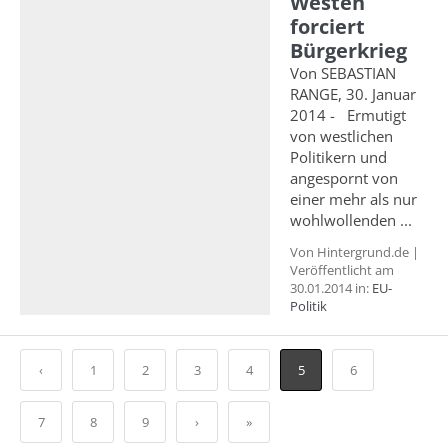
Westen
forciert
Bürgerkrieg
Von SEBASTIAN
RANGE, 30. Januar
2014 - Ermutigt
von westlichen
Politikern und
angespornt von
einer mehr als nur
wohlwollenden ...
Von Hintergrund.de |
Veröffentlicht am
30.01.2014 in:
EU-
Politik
‹
1
2
3
4
5
6
7
8
9
›
»