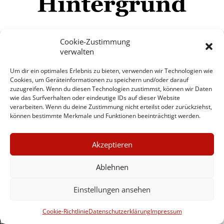
Cookie-Zustimmung
verwalten
Impressum
Datenschutzerklärung
Disclaimer
Um dir ein optimales Erlebnis zu bieten, verwenden wir Technologien wie
Mehr
Cookies, um Geräteinformationen zu speichern und/oder darauf
zuzugreifen. Wenn du diesen Technologien zustimmst, können wir Daten
wie das Surfverhalten oder eindeutige IDs auf dieser Website
© Copyright Hintergrund.de, 2015 - 2026
verarbeiten. Wenn du deine Zustimmung nicht erteilst oder zurückziehst,
können bestimmte Merkmale und Funktionen beeinträchtigt werden.
Zum Newsletter jetzt kostenlos
×
anmelden
Akzeptieren
GUTER JOURNALISMUS
erscheint ca. alle 4 Wochen
KOSTET GELD
Ablehnen
E-Mail
Einstellungen ansehen
UNTERSTÜTZEN SIE
HINTERGRUND
Anmelden
Cookie-Richtlinie
Datenschutzerklärung
Impressum