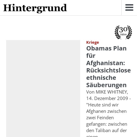
Skip
to
content
Kriege
Obamas Plan
für
Afghanistan:
Rücksichtslose
ethnische
Säuberungen
Von MIKE WHITNEY,
14. Dezember 2009 -
"Heute sind wir
Afghanen zwischen
zwei Feinden
gefangen: zwischen
den Taliban auf der
einen ...