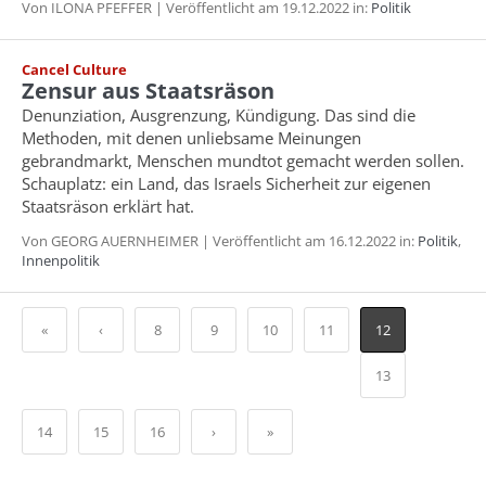
Von ILONA PFEFFER | Veröffentlicht am 19.12.2022 in:
Politik
Cancel Culture
Zensur aus Staatsräson
Denunziation, Ausgrenzung, Kündigung. Das sind die
Methoden, mit denen unliebsame Meinungen
gebrandmarkt, Menschen mundtot gemacht werden sollen.
Schauplatz: ein Land, das Israels Sicherheit zur eigenen
Staatsräson erklärt hat.
Von GEORG AUERNHEIMER | Veröffentlicht am 16.12.2022 in:
Politik
,
Innenpolitik
«
‹
8
9
10
11
12
13
14
15
16
›
»