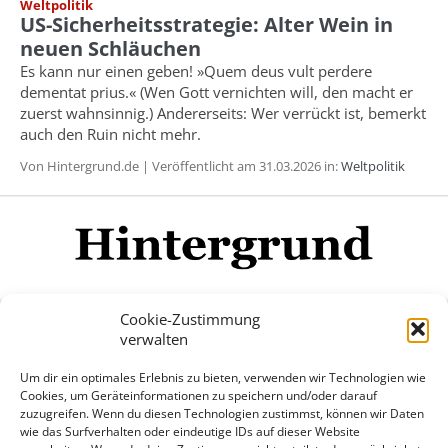
Weltpolitik
US-­Sicherheitsstrategie: Alter Wein in
neuen Schläuchen
Es kann nur einen geben! »Quem deus vult perdere
dementat prius.« (Wen Gott vernichten will, den macht er
zuerst wahnsinnig.) Andererseits: Wer verrückt ist, bemerkt
auch den Ruin nicht mehr.
Von Hintergrund.de | Veröffentlicht am 31.03.2026 in:
Weltpolitik
Cookie-Zustimmung
verwalten
Impressum
Datenschutzerklärung
Disclaimer
Um dir ein optimales Erlebnis zu bieten, verwenden wir Technologien wie
Mehr
Cookies, um Geräteinformationen zu speichern und/oder darauf
zuzugreifen. Wenn du diesen Technologien zustimmst, können wir Daten
wie das Surfverhalten oder eindeutige IDs auf dieser Website
© Copyright Hintergrund.de, 2015 - 2026